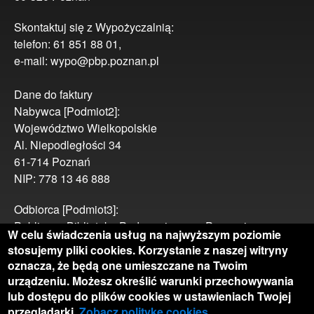
Skontaktuj się z Wypożyczalnią:
telefon: 61 851 88 01,
e-mail: wypo@pbp.poznan.pl
Dane do faktury
Nabywca [Podmiot2]:
Województwo Wielkopolskie
Al. Niepodległości 34
61-714 Poznań
NIP: 778 13 46 888
Odbiorca [Podmiot3]:
Publiczna Biblioteka Pedagogiczna w Poznaniu
W celu świadczenia usług na najwyższym poziomie
ul. Bułgarska 19
stosujemy pliki cookies. Korzystanie z naszej witryny
60-320 Poznań
oznacza, że będą one umieszczane na Twoim
NIP: 778 13 37 139
urządzeniu. Możesz określić warunki przechowywania
ROLA: 8-JST-odbiorca
lub dostępu do plików cookies w ustawieniach Twojej
przeglądarki.
Zobacz politykę cookies