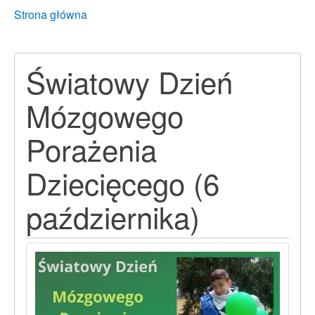
Breadcrumbs
You
Strona główna
are
here:
Światowy Dzień
Mózgowego
Porażenia
Dziecięcego (6
października)